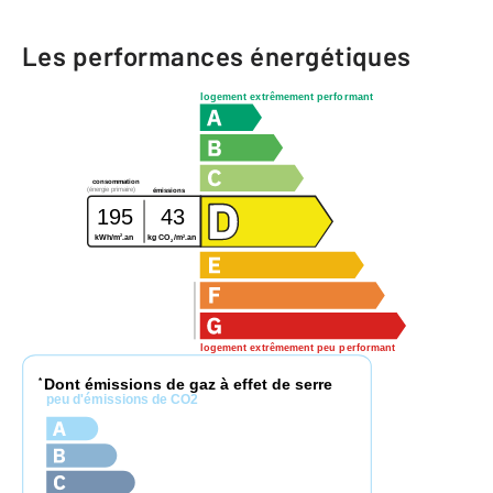
Les performances énergétiques
logement extrêmement performant
consommation
(énergie primaire)
émissions
195
43
2
2
kWh/m
.an
kg CO
/m
.an
2
logement extrêmement peu performant
Dont émissions de gaz à effet de serre
*
peu d'émissions de CO2