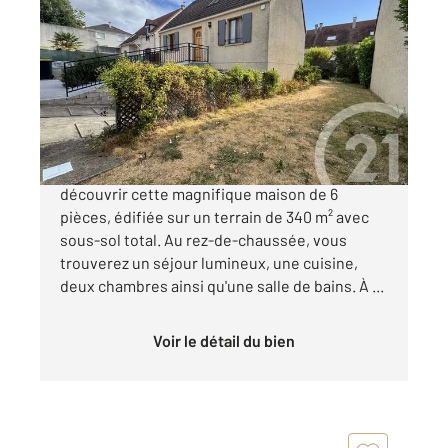
ARGENTEUIL 95
2
103,54 m
, 6 pièces
Ref : 27845
Maison à vendre
369 000 €
ARGENTEUIL Quartier des Côteaux, venez
découvrir cette magnifique maison de 6
pièces, édifiée sur un terrain de 340 m² avec
sous-sol total. Au rez-de-chaussée, vous
trouverez un séjour lumineux, une cuisine,
deux chambres ainsi qu'une salle de bains. À ...
Voir le détail du bien