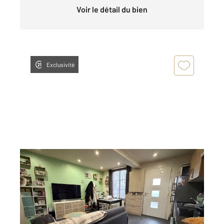
Voir le détail du bien
Exclusivité
ARGENTEUIL 95
2
50 m
, 3 pièces
Ref : 27511
Maison à vendre
229 000 €