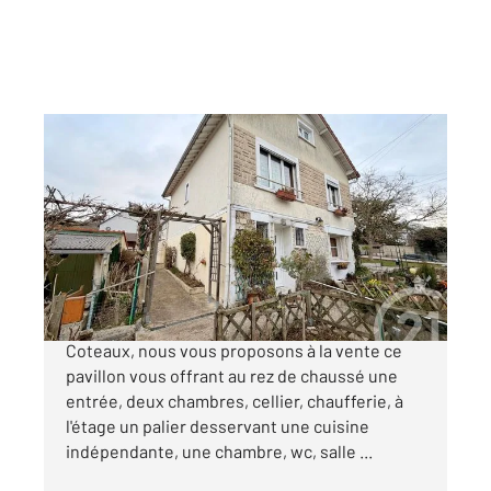
ARGENTEUIL 95
2
102,97 m
, 5 pièces
Ref : 27392
Maison à vendre
315 000 €
ARGENTEUIL, sur le secteur recherché des
Coteaux, nous vous proposons à la vente ce
pavillon vous offrant au rez de chaussé une
entrée, deux chambres, cellier, chaufferie, à
l'étage un palier desservant une cuisine
indépendante, une chambre, wc, salle ...