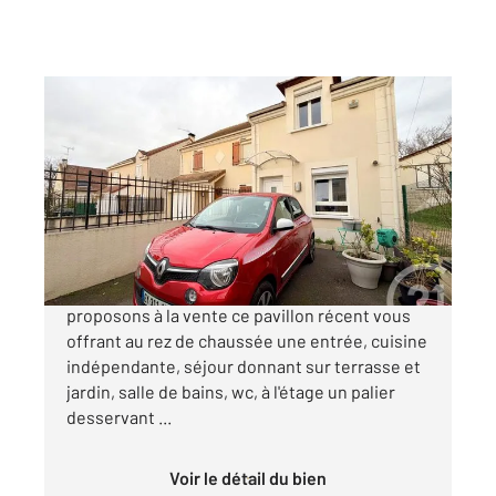
ARGENTEUIL 95
2
90 m
, 4 pièces
Ref : 27794
Maison à vendre
299 000 €
Argenteuil sur le secteur coteaux, nous vous
proposons à la vente ce pavillon récent vous
offrant au rez de chaussée une entrée, cuisine
indépendante, séjour donnant sur terrasse et
jardin, salle de bains, wc, à l'étage un palier
desservant ...
Voir le détail du bien