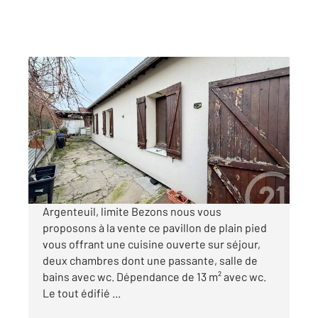
ARGENTEUIL 95
2
64,49 m
, 3 pièces
Ref : 27509
Maison à vendre
199 000 €
Visiter le site dédié
Argenteuil, limite Bezons nous vous
proposons à la vente ce pavillon de plain pied
vous offrant une cuisine ouverte sur séjour,
deux chambres dont une passante, salle de
bains avec wc. Dépendance de 13 m² avec wc.
Le tout édifié ...