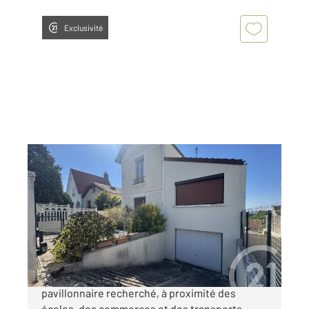
Exclusivité
ARGENTEUIL 95
2
100,46 m
, 4 pièces
Ref : 27810
Maison à vendre
316 000 €
ARGENTEUIL - Situé dans un quartier
pavillonnaire recherché, à proximité des
écoles, des commerces et des transports,