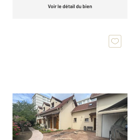
Voir le détail du bien
ARGENTEUIL 95
2
171 m
, 6 pièces
Ref : 27760
Maison à vendre
388 500 €