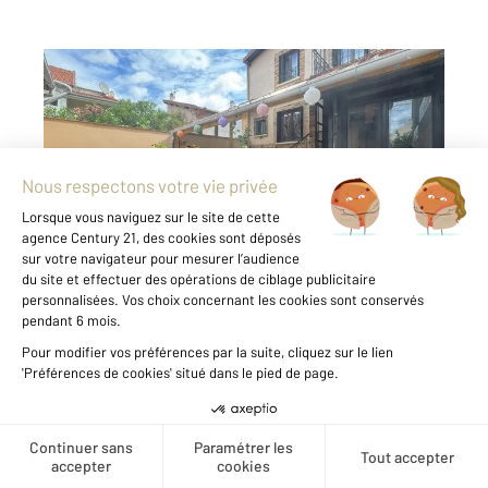
ARGENTEUIL 95
2
150 m
, 7 pièces
Ref : 27433
Maison à vendre
359 900 €
ARGENTEUIL, sur le secteur recherché des
Coteaux, nous vous proposons à la vente cet
ensemble de deux pavillons indépendants
édifiés sur 231 m² de terrain. Le premier
pavillon vous offre un sous sol, au rez de
chaussée une cuisine indépendante ...
Voir le détail du bien
Créer une alerte