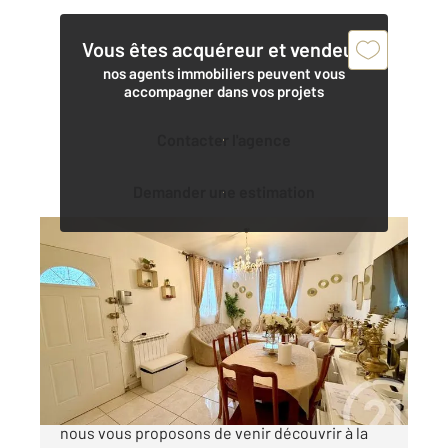
Vous êtes acquéreur et vendeur,
nos agents immobiliers peuvent vous
accompagner dans vos projets
Contacter l'agence
Demander une estimation
ARGENTEUIL 95
2
78,44 m
, 5 pièces
Ref : 26261
Maison à vendre
269 000 €
ARGENTEUIL dans le secteur du centre ville
nous vous proposons de venir découvrir à la