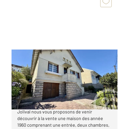
ARGENTEUIL 95
2
121,66 m
, 7 pièces
Ref : 27715
Maison à vendre
359 000 €
ARGENTEUIL dans le secteur d'Orgemont
Jolival nous vous proposons de venir
découvrir à la vente une maison des année
1960 comprenant une entrée, deux chambres,