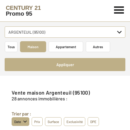
CENTURY 21
Promo 95
ARGENTEUIL (95100)
Tous
Maison
Appartement
Autres
Appliquer
Vente maison Argenteuil (95100)
28 annonces immobilières :
Trier par :
Date
Prix
Surface
Exclusivité
DPE