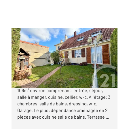
ARGENTEUIL 95
2
106,76 m
, 5 pièces
Ref : 27580
Maison à vendre
363 000 €
ARGENTEUIL COTEAUX - Maison familiale de
106m² environ comprenant: entrée, séjour,
salle à manger, cuisine, cellier, w-c. A l'étage: 3
chambres, salle de bains, dressing, w-c.
Garage. Le plus: dépendance aménagée en 2
pièces avec cuisine salle de bains. Terrasse ...