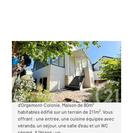
ARGENTEUIL 95
2
77,58 m
, 4 pièces
Ref : 27387
Maison à vendre
279 250 €
ARGENTEUIL - Situé dans le quartier
d'Orgemont-Colonie. Maison de 80m²
habitables édifié sur un terrain de 211m². Vous
offrant : une entrée, une cuisine équipée avec
véranda, un séjour, une salle d'eau et un WC
séparé. A l'étage : un ...