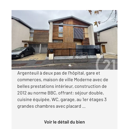
ARGENTEUIL 95
2
78,50 m
, 5 pièces
Ref : 27407
Maison à vendre
309 000 €
Visiter le site dédié
Argenteuil à deux pas de l'hôpital, gare et
commerces, maison de ville Moderne avec de
belles prestations intérieur, construction de
2012 au norme BBC, offrant: séjour double,
cuisine équipée, WC, garage, au 1er étages 3
grandes chambres avec placard ...
Voir le détail du bien