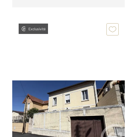
Exclusivité
ARGENTEUIL 95
2
115,89 m
, 6 pièces
Ref : 27680
Maison à vendre
389 000 €
Visiter le site dédié