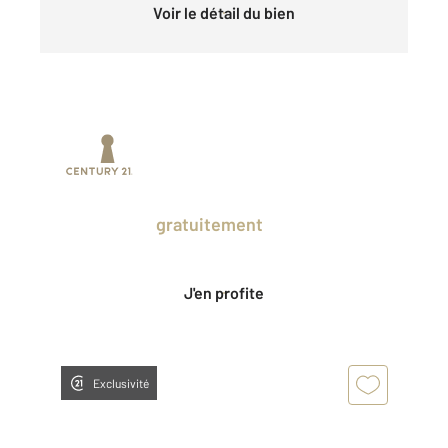
Voir le détail du bien
Prenez un temps d'avance sur le marché
en profitant
gratuitement
des Ventes
Privées CENTURY 21.
J'en profite
Exclusivité