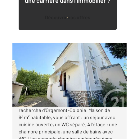
une carrière dans l'immobilier ?
Découvrir nos offres
ARGENTEUIL 95
2
52,31 m
, 3 pièces
Ref : 27388
Maison à vendre
221 500 €
ARGENTEUIL - Situé dans le quartier très
recherché d'Orgemont-Colonie. Maison de
64m² habitable, vous offrant : un séjour avec
cuisine ouverte, un WC séparé. A l'étage : une
chambre principale, une salle de bains avec
WC. Une seconde chambre aménagée dans ...