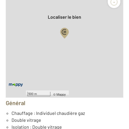
-
Localiser le bien
Vue globale
2
Surface totale : 40 m
2
Surface habitable : 40 m
2
Surface terrain : 69 m
Nombre de pièces : 3
[Voir le détail]
Équipements
500 m
©
Mappy
Général
Chauffage : Individuel chaudière gaz
Double vitrage
Isolation : Double vitrage