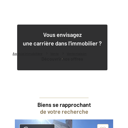
1
Vous envisagez
une carrière dans l'immobilier ?
Agence immobilière
Vente
Vente maison
Découvrir nos offres
Biens se rapprochant
de votre recherche