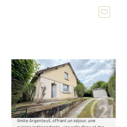
EPINAY SUR SEINE 93
2
60,51 m
, 3 pièces
Ref : 27713
Maison à vendre
265 000 €
Maison de 58 m² située à Épinay-sur-Seine,
limite Argenteuil, offrant un séjour, une
cuisine indépendante, une salle d'eau et des