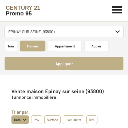
CENTURY 21
Promo 95
EPINAY SUR SEINE (93800)
Tous
Maison
Appartement
Autres
Appliquer
Vente maison Epinay sur seine (93800)
1 annonce immobilière :
Trier par :
Date
Prix
Surface
Exclusivité
DPE