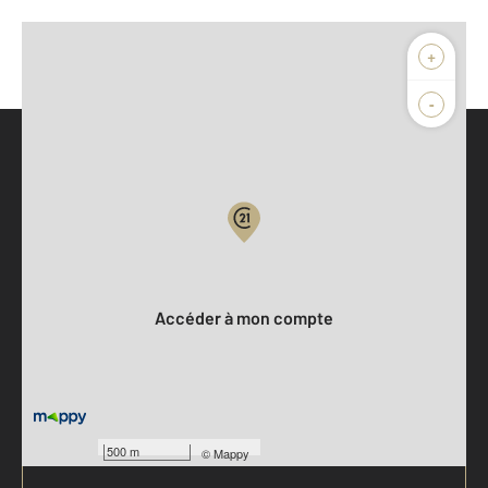
+
-
Parlons de vous, parlons biens
Votre compte :
Accéder à mon compte
500 m
©
Mappy