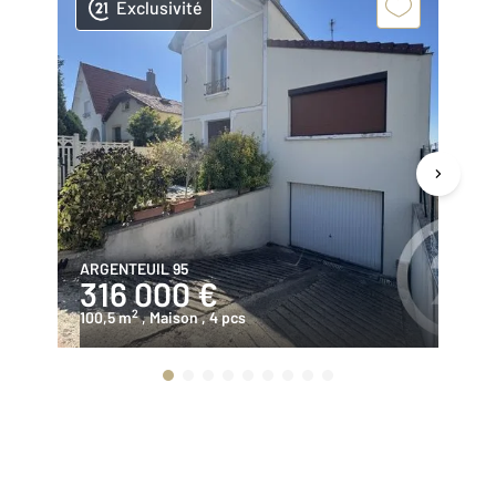
Exclusivité
ARGENTEUIL 95
AR
316 000 €
3
2
100,5 m
, Maison
, 4 pcs
10